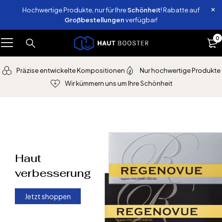
Hochwertige Produkte, nur für Ihre
Schönheit
! Rabatte auf
Großbestellungen
verfügbar!
0
Präzise entwickelte Kompositionen
Nur hochwertige Produkte
Wir kümmern uns um Ihre Schönheit
Haut
verbesserung
Jetzt shoppen